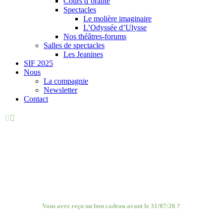
Cours d’oralité
Spectacles
Le molière imaginaire
L’Odyssée d’Ulysse
Nos théâtres-forums
Salles de spectacles
Les Jeanines
SIF 2025
Nous
La compagnie
Newsletter
Contact


NOS DATES DE
SPECTACLES
Veuillez sélectionner ci-dessous le spectacle que vous souhaitez voir
Vous avez reçu un bon cadeau avant le 31/07/26 ?