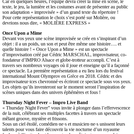
Car en quelques heures, l’équipe devra créer la mise en scène, le
texte, le jeu, la lumière et les costumes avant de présenter au public
son adaptation « improvisée » d’un grand texte du répertoire !
Pour cette représentation le choix s’est porté sur Molière, ou
devrions nous dire, « MOLIÈRE EXPRESS »
Once Upon a Mime
Devant vos yeux une scène improvisée se crée en s’inspirant d’un
objet : il a un poids, un son et peut être même une histoire…. et
quelle histoire ! « Once Upon a Mime » est un spectacle
d’improvisation créé par Cédric MARSCHAL, improvisateur, co-
fondateur d’IMPRO Alsace et globe-trotteur accompli. C’est à
travers ses nombreux voyages où il joue et enseigne qu’il a façonné
ce spectacle. La première représentation a eu lieu lors du festival
international Mount Olymprov en Grèce en 2018. Cédric et des
improvisateur·ices chevronné·es écriront ce spectacle sous vos yeux.
Les objets qu’ils inventeront sur le moment seront l’inspiration de
scènes uniques dans des univers éphémères et fous !
Thursday Night Fever – Impro Live Band
« Thursday Night Fever” vous invite à plonger dans l’effervescence
de la nuit, célébrant ses multiples facettes à travers un spectacle
mêlant groove, mystère et frissons.
Sous un ciel étoilé, comédien·ne·s et musicien·ne·s unissent leurs
talents pour vous faire découvrir la vie nocturne d’un royaume