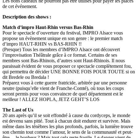
Les bons cadeaux ne pourront pas être utilisés pour payer les places
de cet événement.
Description des shows :
Match d’impro Haut-Rhin versus Bas-Rhin
Pour le spectacle d’ouverture du festival, IMPRO Alsace vous
propose un évènement unique en son genre : le premier match
d’impro HAUT-RHIN vs BAS-RHIN !!
(Presque) Tous les membres d’IMPRO Alsace ont découvert
l’improvisation Théâtrale grâce à ce format. Certains de ses
membres sont Bas-Rhinois, d’autres sont Haut-Rhinois. Il nous
paraissait évident de vous proposer ce spectacle complètement fou,
qui permettra de décider UNE BONNE FOIS POUR TOUTE si on
dit Bredele ou Bredala !
Préparez vous à cette guerre fratricide, arbitrée par une personne
neutre (puisqu’elle vient de Franche-Comté), où tous les coups
seront permis pour vous convaincre de quel département est le
meilleur ! ALLEZ HOPLA, JETZ GEHT’S LOS
The Last of Us
20 ans après qu’il se soit effondré à cause du cordyceps, le monde
est devenu sans pitié. Tout à chacun doit endurer et survivre. Mais
même dans les ténèbres les plus profonds, parfois, la lumière trouve
son chemin tout comme l’amour, le sens de la communauté et peut-
être… le bonheur ? Mais tout cela reste fragile. Le danger vient de