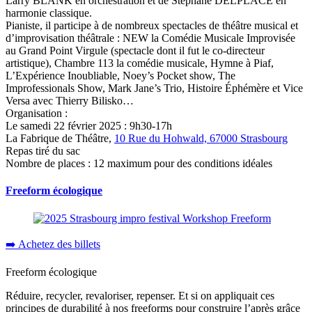
Larry BLANK en orchestration et de Stéphane DELPLACE en
harmonie classique.
Pianiste, il participe à de nombreux spectacles de théâtre musical et
d’improvisation théâtrale : NEW la Comédie Musicale Improvisée
au Grand Point Virgule (spectacle dont il fut le co-directeur
artistique), Chambre 113 la comédie musicale, Hymne à Piaf,
L’Expérience Inoubliable, Noey’s Pocket show, The
Improfessionals Show, Mark Jane’s Trio, Histoire Éphémère et Vice
Versa avec Thierry Bilisko…
Organisation :
Le samedi 22 février 2025 : 9h30-17h
La Fabrique de Théâtre,
10 Rue du Hohwald, 67000 Strasbourg
Repas tiré du sac
Nombre de places : 12 maximum pour des conditions idéales
Freeform écologique
➡️ Achetez des billets
Freeform écologique
Réduire, recycler, revaloriser, repenser. Et si on appliquait ces
principes de durabilité à nos freeforms pour construire l’après grâce