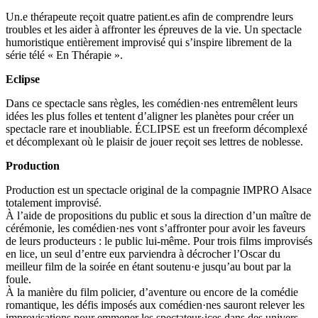
Un.e thérapeute reçoit quatre patient.es afin de comprendre leurs
troubles et les aider à affronter les épreuves de la vie. Un spectacle
humoristique entièrement improvisé qui s’inspire librement de la
série télé « En Thérapie ».
Eclipse
Dans ce spectacle sans règles, les comédien·nes entremêlent leurs
idées les plus folles et tentent d’aligner les planètes pour créer un
spectacle rare et inoubliable. ÉCLIPSE est un freeform décomplexé
et décomplexant où le plaisir de jouer reçoit ses lettres de noblesse.
Production
Production est un spectacle original de la compagnie IMPRO Alsace
totalement improvisé.
À l’aide de propositions du public et sous la direction d’un maître de
cérémonie, les comédien·nes vont s’affronter pour avoir les faveurs
de leurs producteurs : le public lui-même. Pour trois films improvisés
en lice, un seul d’entre eux parviendra à décrocher l’Oscar du
meilleur film de la soirée en étant soutenu·e jusqu’au bout par la
foule.
À la manière du film policier, d’aventure ou encore de la comédie
romantique, les défis imposés aux comédien·nes sauront relever les
improvisations pour emmener les spectateur·ices dans des univers