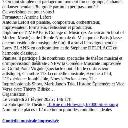
? Ou tout simplement partager un moment fun en groupe, à chanter
et danser pendant 3h, guidé par un expert passionné ?
Ce workshop est pour vous !
Formateur : Antoine Lefort
Antoine Lefort est pianiste, compositeur, orchestrateur,
improvisateur, formateur, réalisateur et producteur.
Diplômé de l’IMEP Paris College of Music (ex American School of
Modern Music) et de l’École Normale de Musique de Paris (classe
de composition de musique de flm), il a suivi l’enseignement de
Larry BLANK en orchestration et de Stéphane DELPLACE en
harmonie classique.
Pianiste, il participe à de nombreux spectacles de théâtre musical et
d’improvisation théâtrale : NEW la Comédie Musicale Improvisée
au Grand Point Virgule (spectacle dont il fut le co-directeur
artistique), Chambre 113 la comédie musicale, Hymne à Piaf,
L’Expérience Inoubliable, Noey’s Pocket show, The
Improfessionals Show, Mark Jane’s Trio, Histoire Éphémère et Vice
Versa avec Thierry Bilisko…
Organisation :
Le vendredi 21 février 2025 : 14h-17h
La Fabrique de Théâtre,
10 Rue du Hohwald, 67000 Strasbourg
Nombre de places : 12 maximum pour des conditions idéales
Comédie musicale improvisée