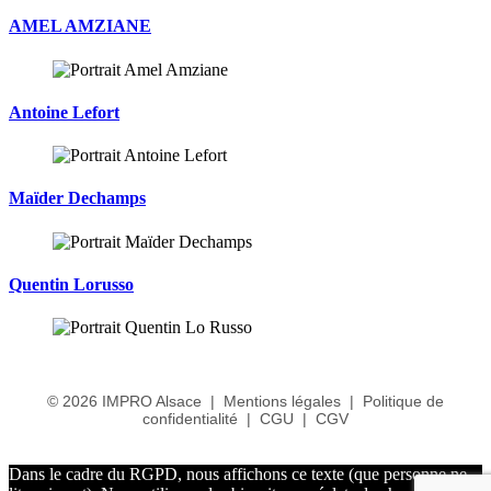
AMEL AMZIANE
Antoine Lefort
Maïder Dechamps
Quentin Lorusso
©
2026
IMPRO Alsace |
Mentions légales
|
Politique de
confidentialité
|
CGU
|
CGV
Dans le cadre du RGPD, nous affichons ce texte (que personne ne